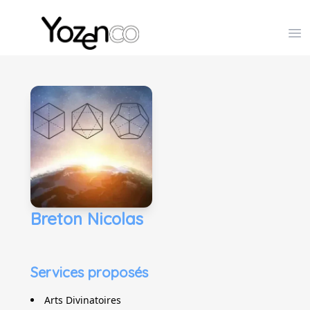
Yozenco - Organisateur de Salons, Evénements et Co
Op
Breton Nicolas
Services proposés
Arts Divinatoires