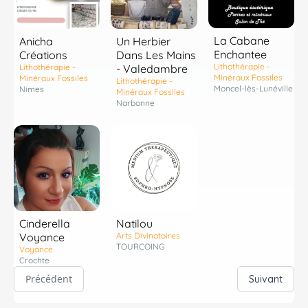
La Cabane
Anicha
Un Herbier
Enchantee
Créations
Dans Les Mains
Lithothérapie -
Lithothérapie -
- Valedambre
Minéraux Fossiles
Minéraux Fossiles
Lithothérapie -
Moncel-lès-Lunéville
Nimes
Minéraux Fossiles
Narbonne
Cinderella
Natilou
Voyance
Arts Divinatoires
TOURCOING
Voyance
Crochte
Précédent
Suivant