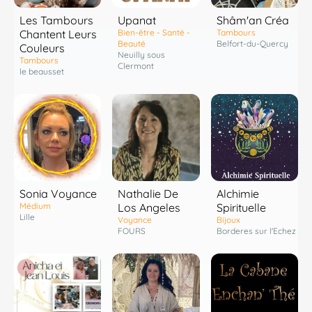
Les Tambours
Shâm'an Créa
Upanat
Chantent Leurs
Tambours
Bien-être - Santé -
Belfort-du-Quercy
Beauté
Couleurs
Neuilly sous
Tambours
Clermont
le beausset
Sonia Voyance
Nathalie De
Alchimie
Médium
Los Angeles
Spirituelle
Lille
Voyance
Bijoux
FOURS
Borderes sur l'Echez