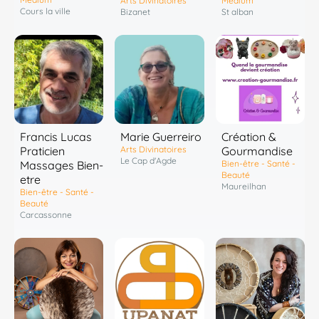
Arts Divinatoires
Médium
Cours la ville
Bizanet
St alban
Francis Lucas
Marie Guerreiro
Création &
Praticien
Arts Divinatoires
Gourmandise
Le Cap d'Agde
Massages Bien-
Bien-être - Santé -
Beauté
etre
Maureilhan
Bien-être - Santé -
Beauté
Carcassonne