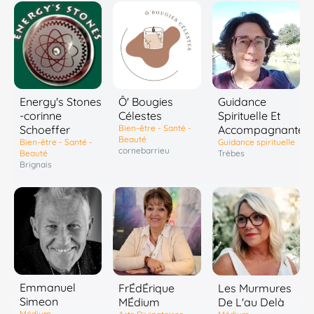
Energy's Stones
Ô' Bougies
Guidance
-corinne
Célestes
Spirituelle Et
Schoeffer
Bien-être - Santé -
Accompagnante
Beauté
Bien-être - Santé -
Guidance spirituelle
cornebarrieu
Beauté
Trèbes
Brignais
Emmanuel
FrÉdÉrique
Les Murmures
Simeon
MÉdium
De L'au Delà
Médium