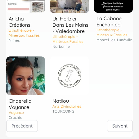
La Cabane
Anicha
Un Herbier
Enchantee
Créations
Dans Les Mains
Lithothérapie -
Lithothérapie -
- Valedambre
Minéraux Fossiles
Minéraux Fossiles
Lithothérapie -
Moncel-lès-Lunéville
Nimes
Minéraux Fossiles
Narbonne
Cinderella
Natilou
Voyance
Arts Divinatoires
TOURCOING
Voyance
Crochte
Précédent
Suivant