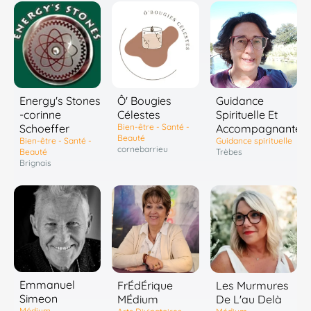
Energy's Stones
Ô' Bougies
Guidance
-corinne
Célestes
Spirituelle Et
Schoeffer
Bien-être - Santé -
Accompagnante
Beauté
Bien-être - Santé -
Guidance spirituelle
cornebarrieu
Beauté
Trèbes
Brignais
Emmanuel
FrÉdÉrique
Les Murmures
Simeon
MÉdium
De L'au Delà
Médium