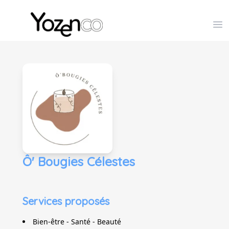
Yozenco - Organisateur de Salons, Evénements et Co
Op
Ô' Bougies Célestes
Services proposés
Bien-être - Santé - Beauté