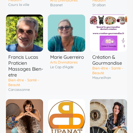
Arts Divinatoires
Médium
Cours la ville
Bizanet
St alban
Francis Lucas
Marie Guerreiro
Création &
Praticien
Arts Divinatoires
Gourmandise
Le Cap d'Agde
Massages Bien-
Bien-être - Santé -
Beauté
etre
Maureilhan
Bien-être - Santé -
Beauté
Carcassonne