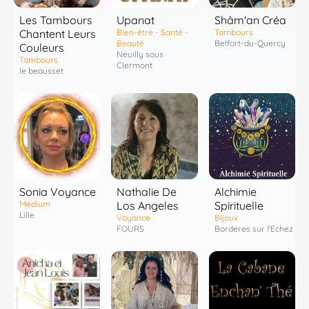
Les Tambours
Shâm'an Créa
Upanat
Chantent Leurs
Tambours
Bien-être - Santé -
Belfort-du-Quercy
Beauté
Couleurs
Neuilly sous
Tambours
Clermont
le beausset
Sonia Voyance
Nathalie De
Alchimie
Médium
Los Angeles
Spirituelle
Lille
Voyance
Bijoux
FOURS
Borderes sur l'Echez