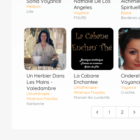
Sonia Voyance
Nathalie De Los
Alchimie
Médium
Angeles
Spirituel
Lille
Voyance
Bijoux
FOURS
Borderes s
La Cabane
Un Herbier Dans
Cinderel
Enchantee
Les Mains -
Voyanc
Lithothérapie -
Valedambre
Voyance
Minéraux Fossiles
Crochte
Lithothérapie -
Moncel-lès-Lunéville
Minéraux Fossiles
Narbonne
1
2