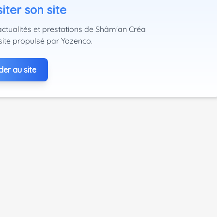
iter son site
actualités et prestations de Shâm'an Créa
site propulsé par Yozenco.
er au site