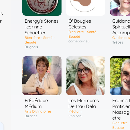
ls
Energy's Stones
Ô' Bougies
Guidanc
r
-corinne
Célestes
Spirituel
Schoeffer
Bien-être - Santé -
Accomp
Beauté
Bien-être - Santé -
Guidance sp
cornebarrieu
Beauté
Trèbes
Brignais
FrÉdÉrique
Les Murmures
Francis
MÉdium
De L'au Delà
Praticie
Arts Divinatoires
Médium
Massage
Bizanet
St alban
etre
Bien-être -
Beauté