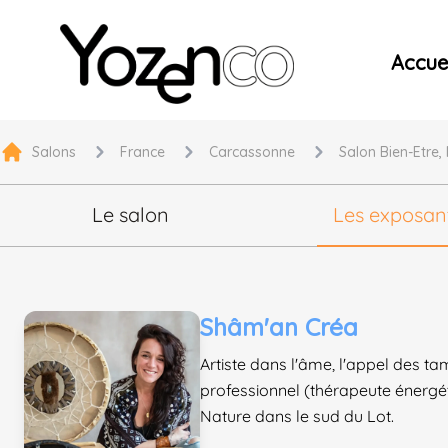
Yozenco - Organisateur de Salons, Evénements et Co
Accuei
Salons
France
Carcassonne
Salon Bien-Etre,
Le salon
Les exposan
Shâm'an Créa
Artiste dans l'âme, l'appel des t
professionnel (thérapeute énergé
Nature dans le sud du Lot.