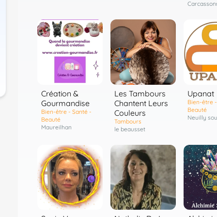
Carcasson
Les Tambours
Création &
Upanat
Chantent Leurs
Gourmandise
Bien-être -
Beauté
Couleurs
Bien-être - Santé -
Neuilly so
Beauté
Tambours
Maureilhan
le beausset