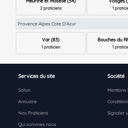
Meurthe et Moselle (54)
Vosges (
2 praticiens
1 pratici
Provence Alpes Cote D'Azur
Var (83)
Bouches du Rh
1 praticien
1 pratici
Footer
Services du site
Société
Salon
Mentions 
Annuaire
Conditions
Nos Praticiens
Signaler 
Qui sommes nous