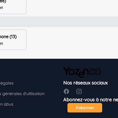
88)
en
one (13)
en
Nos réseaux sociaux
légales
Facebook
Instagram
 générales d'utilisation
Abonnez-vous à notre ne
un abus
S'abonner