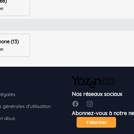
88)
en
one (13)
en
Nos réseaux sociaux
légales
Facebook
Instagram
 générales d'utilisation
Abonnez-vous à notre ne
un abus
S'abonner