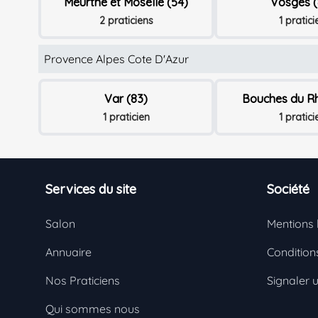
Meurthe et Moselle (54)
Vosges (
2 praticiens
1 pratici
Provence Alpes Cote D'Azur
Var (83)
Bouches du Rh
1 praticien
1 pratici
Footer
Services du site
Société
Salon
Mentions 
Annuaire
Conditions
Nos Praticiens
Signaler 
Qui sommes nous