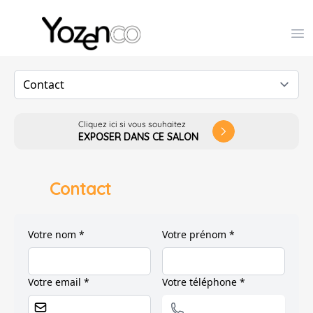
Yozenco - Organisateur de Salons, Evénements et Co
Op
Cliquez ici si vous souhaitez
arrow_forward_ios
EXPOSER DANS CE SALON
Contact
Votre nom *
Votre prénom *
Votre email *
Votre téléphone *