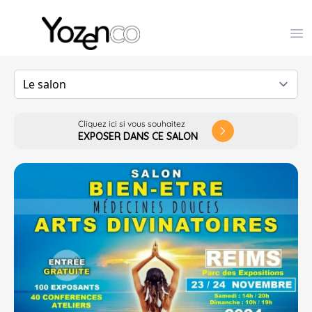
Yozenco - Organisateur de Salons, Evénements et Co
Op
Cliquez ici si vous souhaitez
arrow_forward_ios
EXPOSER DANS CE SALON