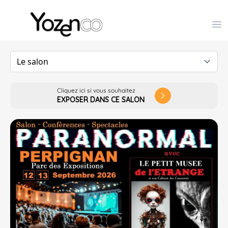
Yozenco - Organisateur de Salons, Evénements et Co
Op
Cliquez ici si vous souhaitez
arrow_forward_ios
EXPOSER DANS CE SALON