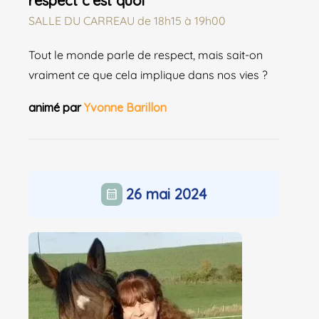
respect c’est quoi
SALLE DU CARREAU
de
18h15 à 19h00
Tout le monde parle de respect, mais sait-on
vraiment ce que cela implique dans nos vies ?
animé par
Yvonne Barillon
26 mai 2024
calendar_month