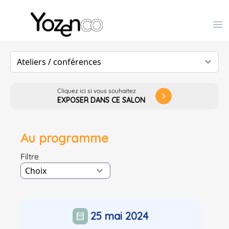
Yozenco - Organisateur de Salons, Evénements et Co
Op
Cliquez ici si vous souhaitez
arrow_forward_ios
EXPOSER DANS CE SALON
Au programme
Filtre
25 mai 2024
calendar_month