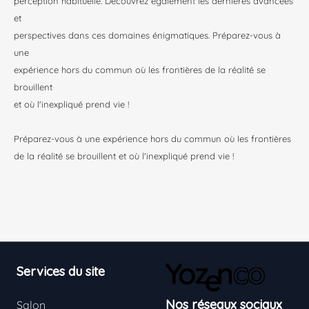
perception habituelle. Découvrez également les dernières avancées
et
perspectives dans ces domaines énigmatiques. Préparez-vous à
une
expérience hors du commun où les frontières de la réalité se
brouillent
et où l'inexpliqué prend vie !
Préparez-vous à une expérience hors du commun où les frontières
de la réalité se brouillent et où l'inexpliqué prend vie !
Footer
Services du site
Nos réseaux sociaux
Salon