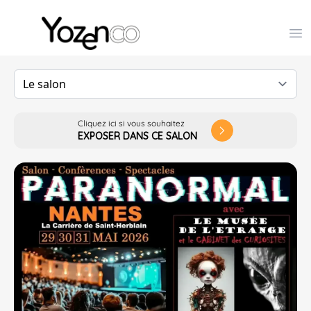
Yozenco - Organisateur de Salons, Evénements et Co
Op
Cliquez ici si vous souhaitez
arrow_forward_ios
EXPOSER DANS CE SALON