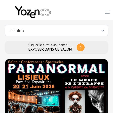
Yozenco - Organisateur de Salons, Evénements et Co
Op
Cliquez ici si vous souhaitez
arrow_forward_ios
EXPOSER DANS CE SALON