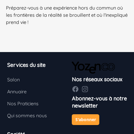
Préparez-vous à une expérience hors du commun où
les frontières de la réalité se brouillent et où l'inexpliqué
prend vie !
Footer
Services du site
Nos réseaux sociaux
Salon
Facebook
Instagram
Annuaire
Abonnez-vous à notre
Nos Praticiens
newsletter
Qui sommes nous
S'abonner