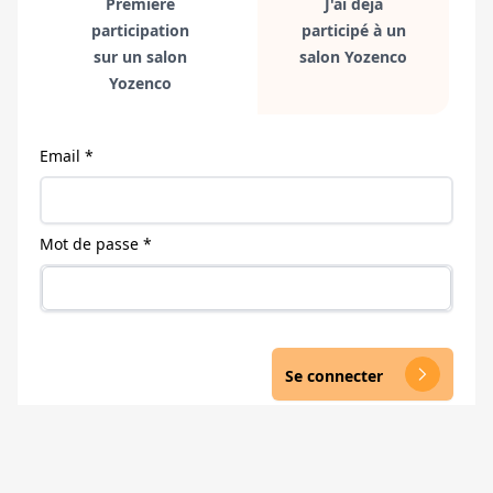
Première
J'ai déjà
participation
participé à un
sur un salon
salon Yozenco
Yozenco
Email *
Mot de passe *
Se connecter
arrow_forward_ios