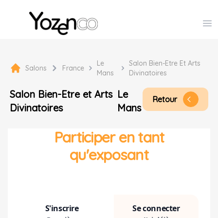
Yozenco - Organisateur de Salons, Evénements et Co
Op
Le
Salon Bien-Etre Et Arts
Salons
France
Mans
Divinatoires
Salon Bien-Etre et Arts
Le
Retour
arrow_back_ios
Divinatoires
Mans
Participer en tant
qu'exposant
S'inscrire
Se connecter