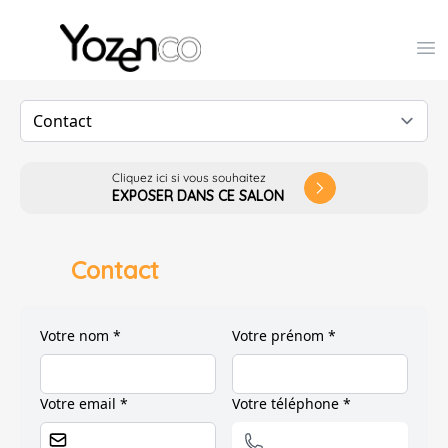
Yozenco - Organisateur de Salons, Evénements et Co
Op
Cliquez ici si vous souhaitez
arrow_forward_ios
EXPOSER DANS CE SALON
Contact
Votre nom *
Votre prénom *
Votre email *
Votre téléphone *