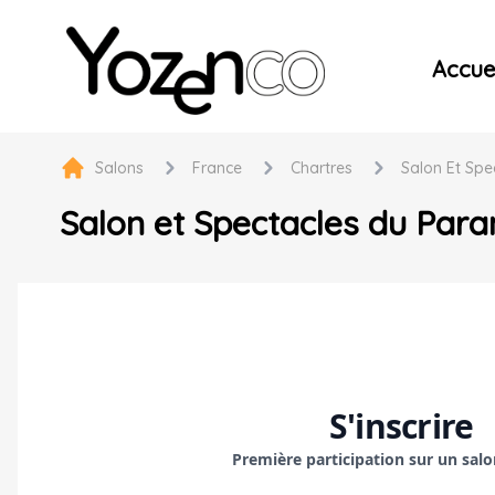
Yozenco - Organisateur de Salons, Evénements et Co
Accuei
Salons
France
Chartres
Salon Et Spe
Salon et Spectacles du Par
S'inscrire
Première participation sur un sal