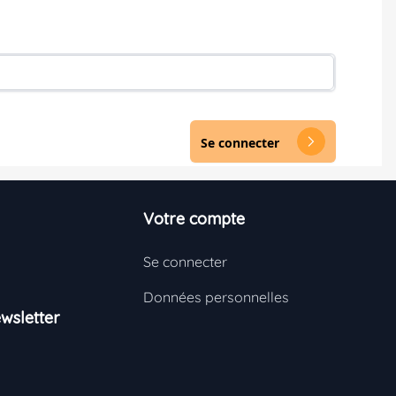
Se connecter
arrow_forward_ios
Votre compte
Se connecter
Données personnelles
wsletter