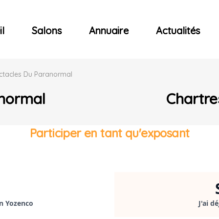
ncerts
l
Salons
Annuaire
Actualités
ctacles Du Paranormal
anormal
Chartre
Participer en tant qu'exposant
on Yozenco
J'ai d