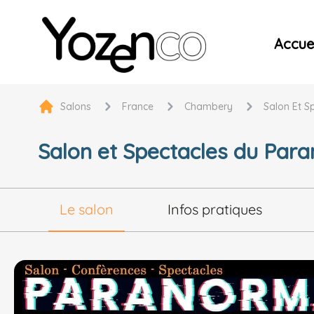
Yozenco - Organisateur de Salons, Evénements et Co
Accuei
Salons
France
Chambery
Salon Et S
Salon et Spectacles du Par
Le salon
Infos pratiques