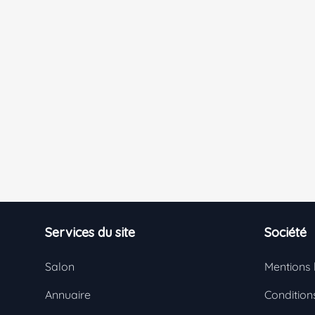
Footer
Services du site
Société
Salon
Mentions 
Annuaire
Conditions