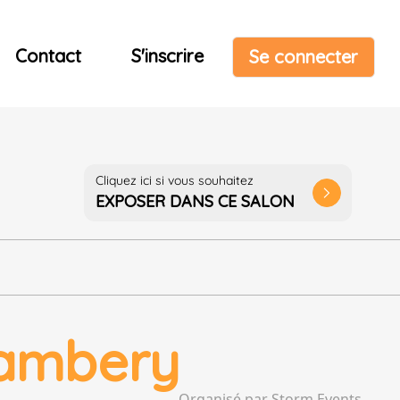
Contact
S'inscrire
Se connecter
Cliquez ici si vous souhaitez
arrow_forward_ios
EXPOSER DANS CE SALON
ambery
Organisé par Storm Events