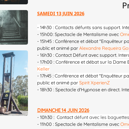
P
SAMEDI 13 JUIN 2026
- 14h30 :
Contacts défunts sans support. Int
- 15h00: Spectacle de Mentalisme avec
Ome
- 15h45 : Conférence et débat "Enquêteur p
public et animé par
Alexandre Requeira Go
- 16h30 : Contact Défunt avec support.
Inter
- 17h00 :
Conférence et débat sur la Dame B
Keller
- 17h45 :
Conférence et débat "Enquêteur par
public et animé par
Spirit XperienZ
- 18h30 : Spectacle d'Hypnose en direct. Int
DIMANCHE 14 JUIN 2026
- 10h30 :
Contact
défunt avec les baguettes.
- 11h00 : Spectacle de Mentalisme avec
Ome