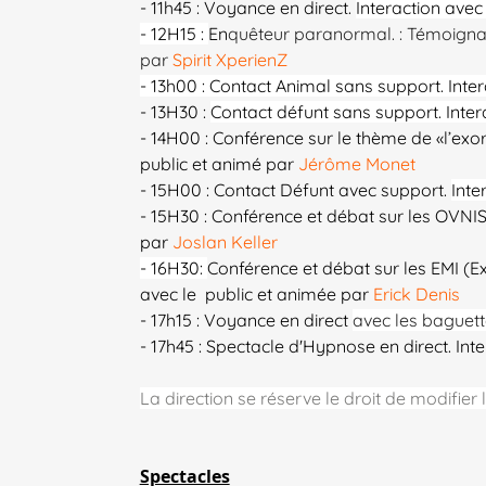
- 11h45 : Voyance en direct.
Interaction avec
- 12H15 :
En
quêteur paranormal. : Témoignage
par
Spirit XperienZ
- 13h00 : Contact Animal sans support. Inter
- 13H30 :
Contact défunt sans support. Inter
- 14H00 :
Conférence sur le thème de «l’exo
public et animé par
Jérôme Monet
​​
- 15H00 : Contact Défunt avec support.
Inte
- 15H30 : Conférence et débat sur les OVNI
par
Joslan Keller
- 16H30:
Conférence et débat sur les EMI (Ex
avec le public et animée par
Erick Denis
- 17h15 : Voyance en direct
avec les baguett
- 17h45 : Spectacle d'Hypnose en direct. Int
La direction se réserve le droit de modifie
Spectacles