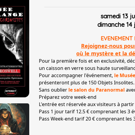
samedi 13 ju
dimanche 14 j
EVENEMENT 
Rejoignez-nous pou
où le mystère et la d
Pour la première fois et en exclusivité, d
un caisson en verre sous haute surveillanc
Pour accompagner l'événement,
le Musée
présenteront plus de 150 Objets Insolites.
Sans oublier
le salon du Paranormal
ave
Préparez votre week-end
L'entrée est réservée aux visiteurs à partir
Pass 1 jour tarif 12.5 € comprenant les 3
Pass Week-end tarif 20 € comprenant les 