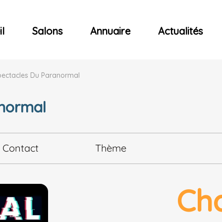
ncerts
l
Salons
Annuaire
Actualités
pectacles Du Paranormal
anormal
Contact
Thème
Ch