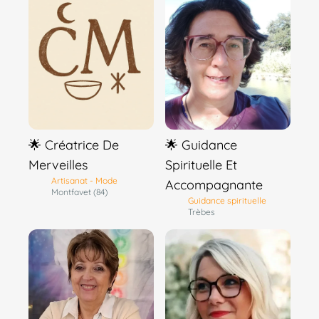
🌟 Créatrice De
🌟 Guidance
Merveilles
Spirituelle Et
Artisanat - Mode
Accompagnante
Montfavet (84)
Guidance spirituelle
Trèbes