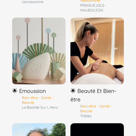
Mediumnité
carcassonne
PRINSUEJOLS-
MALBOUZON
🌟 Emoussion
🌟 Beauté Et Bien-
Bien-être - Santé -
être
Beauté
Bien-être - Santé -
La Bastide Sur L Hers
Beauté
Trèbes