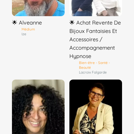
🌟 Alveanne
🌟 Achat Revente De
Médium
Bijoux Fantaisies Et
Ize
Accessoires /
Accompagnement
Hypnose
Bien-être - Santé -
Beauté
Lacroix Falgarde