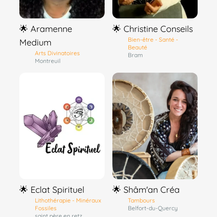
🌟 Aramenne
🌟 Christine Conseils
Bien-être - Santé -
Medium
Beauté
Arts Divinatoires
Bram
Montreuil
🌟 Eclat Spirituel
🌟 Shâm'an Créa
Lithothérapie - Minéraux
Tambours
Fossiles
Belfort-du-Quercy
saint père en retz