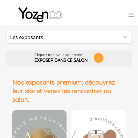
Yozenco - Organisateur de Salons, Evénements et Co
Op
Cliquez ici si vous souhaitez
arrow_forward_ios
EXPOSER DANS CE SALON
Nos exposants premium: découvrez
leur site et venez les rencontrer au
salon.