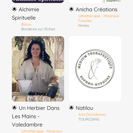
🌟 Alchimie
🌟 Anicha Créations
Lithothérapie - Minéraux
Spirituelle
Fossiles
Bijoux
Nimes
Borderes sur l'Echez
🌟 Un Herbier Dans
🌟 Natilou
Arts Divinatoires
Les Mains -
TOURCOING
Valedambre
Lithothérapie - Minéraux