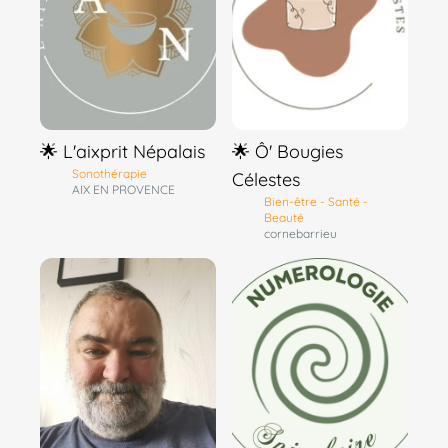
🌟 L'aixprit Népalais
🌟 Ô' Bougies
Sonothérapie
Célestes
AIX EN PROVENCE
Bien-être - Santé -
Beauté
cornebarrieu