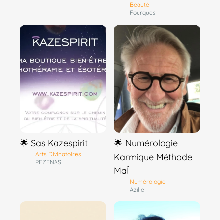
Beauté
Fourques
🌟 Sas Kazespirit
🌟 Numérologie
Arts Divinatoires
Karmique Méthode
PEZENAS
MaÏ
Numérologie
Azille