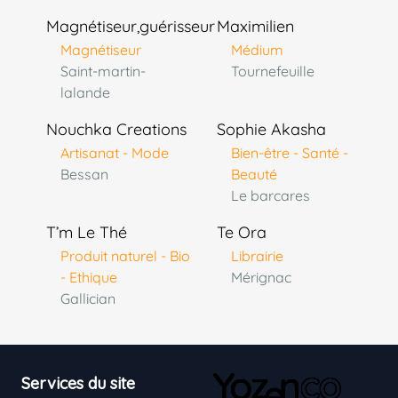
Magnétiseur,guérisseur
Maximilien
Magnétiseur
Médium
Saint-martin-
Tournefeuille
lalande
Nouchka Creations
Sophie Akasha
Artisanat - Mode
Bien-être - Santé -
Bessan
Beauté
Le barcares
T’m Le Thé
Te Ora
Produit naturel - Bio
Librairie
- Ethique
Mérignac
Gallician
Footer
Services du site