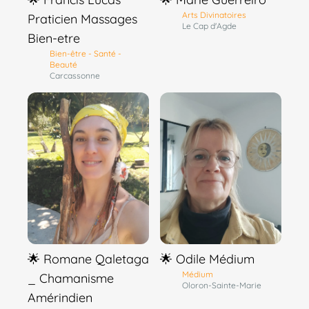
Arts Divinatoires
Praticien Massages
Le Cap d'Agde
Bien-etre
Bien-être - Santé -
Beauté
Carcassonne
🌟 Romane Qaletaga
🌟 Odile Médium
Médium
_ Chamanisme
Oloron-Sainte-Marie
Amérindien