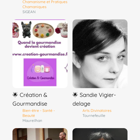
Chamanisme et Pratiques
Chamaniques
SIGEAN
🌟 Création &
🌟 Sandie Vigier-
Gourmandise
delage
Bien-être - Santé -
Arts Divinatoires
Beauté
Tournefeuille
Maureilhan