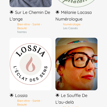
🌟 Sur Le Chemin De
🌟 Mélanie Lacasa
L'ange
Numérologue
Bien-être - Santé -
Numérologie
Beauté
Les Cassés
Nantes
🌟 Lossia
🌟 Le Souffle De
Bien-être - Santé -
L'au-delà
Beauté