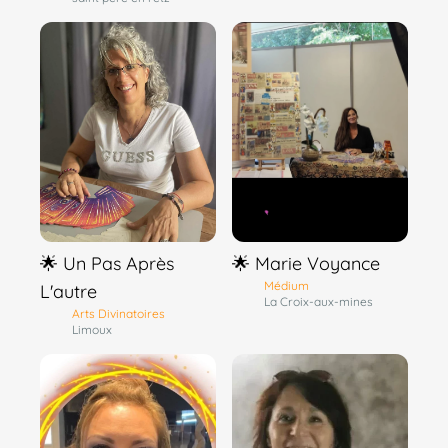
🌟 Un Pas Après
🌟 Marie Voyance
Médium
L'autre
La Croix-aux-mines
Arts Divinatoires
Limoux