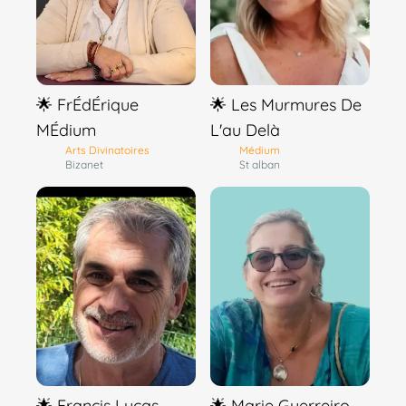
🌟 FrÉdÉrique
🌟 Les Murmures De
MÉdium
L'au Delà
Arts Divinatoires
Médium
Bizanet
St alban
🌟 Francis Lucas
🌟 Marie Guerreiro