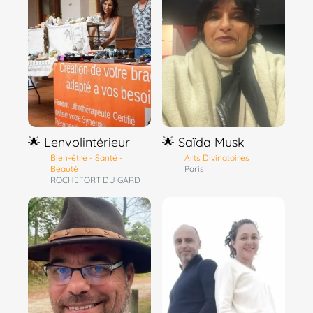
🌟 Lenvolintérieur
🌟 Saïda Musk
Bien-être - Santé -
Arts Divinatoires
Beauté
Paris
ROCHEFORT DU GARD