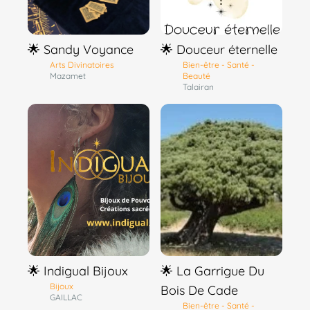
🌟 Sandy Voyance
🌟 Douceur éternelle
Arts Divinatoires
Bien-être - Santé -
Mazamet
Beauté
Talairan
🌟 Indigual Bijoux
🌟 La Garrigue Du
Bijoux
Bois De Cade
GAILLAC
Bien-être - Santé -