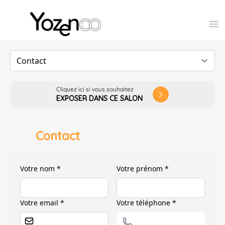
Yozenco - Organisateur de Salons, Evénements et Co
Op
Cliquez ici si vous souhaitez
arrow_forward_ios
EXPOSER DANS CE SALON
Contact
Votre nom *
Votre prénom *
Votre email *
Votre téléphone *