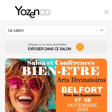
Yozenco - Organisateur de Salons, Evénements et Co
Op
Cliquez ici si vous souhaitez
arrow_forward_ios
EXPOSER DANS CE SALON