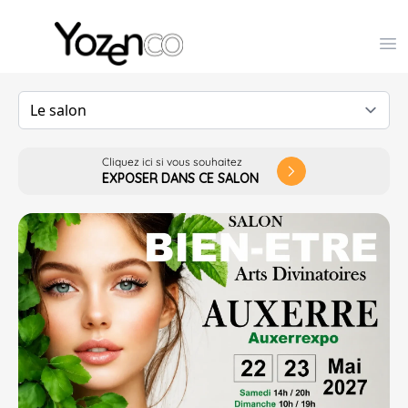
Yozenco - Organisateur de Salons, Evénements et Co
Op
Cliquez ici si vous souhaitez
arrow_forward_ios
EXPOSER DANS CE SALON