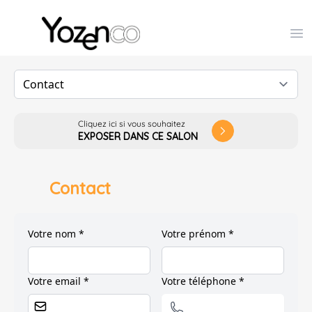
Yozenco - Organisateur de Salons, Evénements et Co
Op
Cliquez ici si vous souhaitez
arrow_forward_ios
EXPOSER DANS CE SALON
Contact
Votre nom *
Votre prénom *
Votre email *
Votre téléphone *