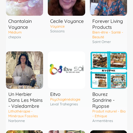
Chantalain
Cecile Voyance
Forever Living
Voyance
Voyance
Products
Soissons
Médium
Bien-être - Santé -
chepoix
Beauté
Saint Omer
Un Herbier
Eitvo
Bourez
Dans Les Mains
Psychogénéalogie
Sandrine -
Leval Trahegnies
- Valedambre
Ryopse
Lithothérapie -
Produit naturel - Bio
Minéraux Fossiles
- Ethique
Narbonne
Armentières