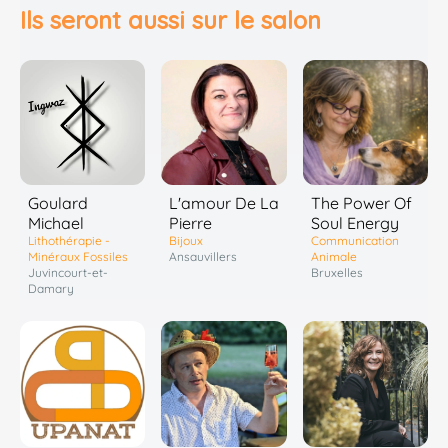
Ils seront aussi sur le salon
Goulard
L'amour De La
The Power Of
Michael
Pierre
Soul Energy
Lithothérapie -
Bijoux
Communication
Minéraux Fossiles
Ansauvillers
Animale
Juvincourt-et-
Bruxelles
Damary