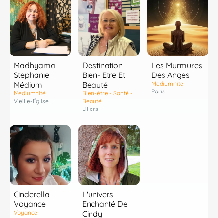
Madhyama
Destination
Les Murmures
Stephanie
Bien- Etre Et
Des Anges
Médium
Beauté
Mediumnité
Paris
Mediumnité
Bien-être - Santé -
Vieille-Église
Beauté
Lillers
Cinderella
L'univers
Voyance
Enchanté De
Voyance
Cindy