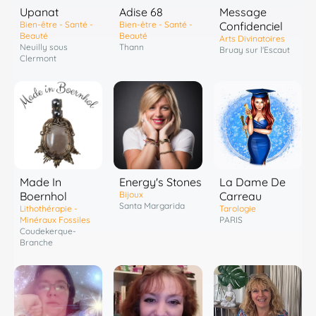
Upanat
Adise 68
Message
Bien-être - Santé -
Bien-être - Santé -
Confidenciel
Beauté
Beauté
Arts Divinatoires
Neuilly sous
Thann
Bruay sur l'Escaut
Clermont
Energy's Stones
Made In
La Dame De
Bijoux
Boernhol
Carreau
Santa Margarida
Lithothérapie -
Tarologie
Minéraux Fossiles
PARIS
Coudekerque-
Branche