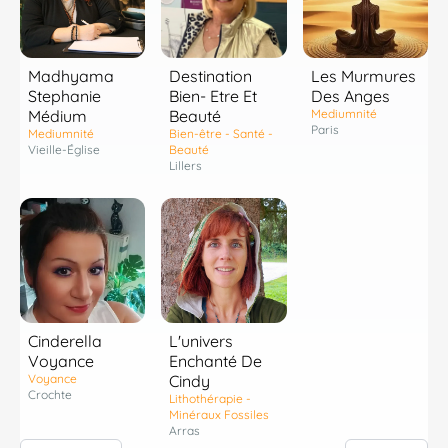
Madhyama
Destination
Les Murmures
Stephanie
Bien- Etre Et
Des Anges
Médium
Beauté
Mediumnité
Paris
Mediumnité
Bien-être - Santé -
Vieille-Église
Beauté
Lillers
Cinderella
L'univers
Voyance
Enchanté De
Voyance
Cindy
Crochte
Lithothérapie -
Minéraux Fossiles
Arras