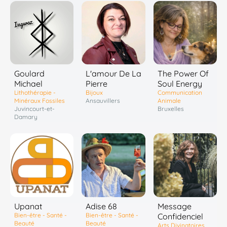
Goulard
L'amour De La
The Power Of
Michael
Pierre
Soul Energy
Lithothérapie -
Bijoux
Communication
Minéraux Fossiles
Ansauvillers
Animale
Juvincourt-et-
Bruxelles
Damary
Upanat
Adise 68
Message
Bien-être - Santé -
Bien-être - Santé -
Confidenciel
Beauté
Beauté
Arts Divinatoires