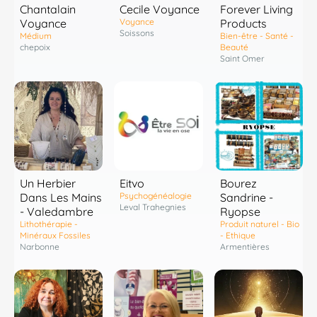
Chantalain
Cecile Voyance
Forever Living
Voyance
Voyance
Products
Soissons
Médium
Bien-être - Santé -
chepoix
Beauté
Saint Omer
Un Herbier
Eitvo
Bourez
Dans Les Mains
Psychogénéalogie
Sandrine -
Leval Trahegnies
- Valedambre
Ryopse
Lithothérapie -
Produit naturel - Bio
Minéraux Fossiles
- Ethique
Narbonne
Armentières