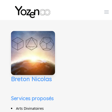
Yozenco - Organisateur de Salons, Evénements et Co
Op
Breton Nicolas
Services proposés
Arts Divinatoires