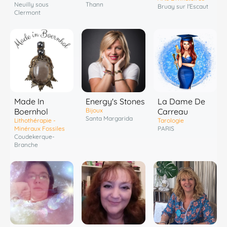
Neuilly sous
Thann
Bruay sur l'Escaut
Clermont
Energy's Stones
Made In
La Dame De
Bijoux
Boernhol
Carreau
Santa Margarida
Lithothérapie -
Tarologie
Minéraux Fossiles
PARIS
Coudekerque-
Branche