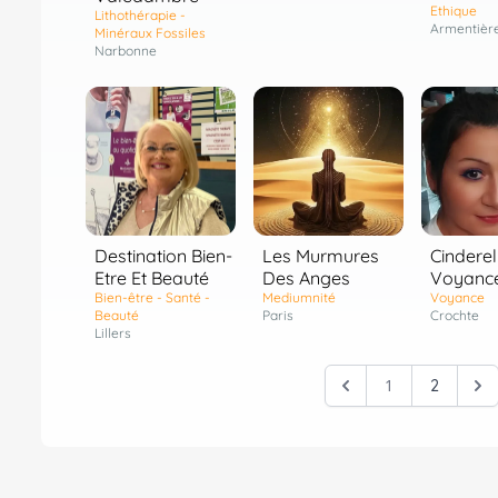
Ethique
Lithothérapie -
Armentièr
Minéraux Fossiles
Narbonne
Destination Bien-
Les Murmures
Cinderel
Etre Et Beauté
Des Anges
Voyanc
Bien-être - Santé -
Mediumnité
Voyance
Beauté
Paris
Crochte
Lillers
1
2