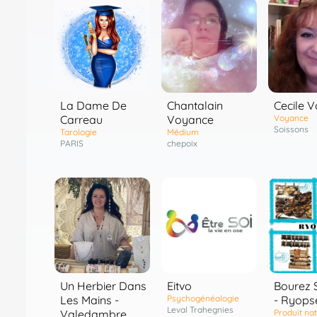
La Dame De
Chantalain
Cecile 
Carreau
Voyance
Voyance
Soissons
Tarologie
Médium
PARIS
chepoix
Un Herbier Dans
Eitvo
Bourez 
Les Mains -
Psychogénéalogie
- Ryops
Leval Trahegnies
Valedambre
Produit nat