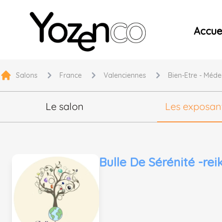
Yozenco - Organisateur de Salons, Evénements et Co
Accuei
Salons
France
Valenciennes
Bien-Etre - Méde
Le salon
Les exposan
Bulle De Sérénité -rei