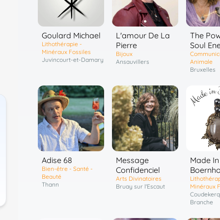
Goulard Michael
L'amour De La
The Pow
Lithothérapie -
Pierre
Soul En
Minéraux Fossiles
Bijoux
Communica
Juvincourt-et-Damary
Ansauvillers
Animale
Bruxelles
Adise 68
Message
Made In
Bien-être - Santé -
Confidenciel
Boernho
Beauté
Arts Divinatoires
Lithothérap
Thann
Bruay sur l'Escaut
Minéraux F
Coudekerq
Branche