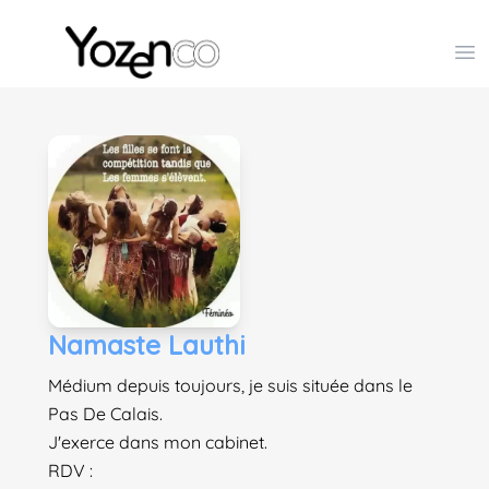
Yozenco - Organisateur de Salons, Evénements et Co
Op
Namaste Lauthi
Médium depuis toujours, je suis située dans le
Pas De Calais.
J'exerce dans mon cabinet.
RDV :