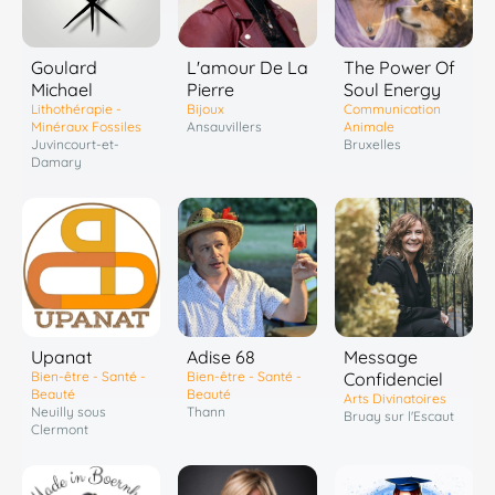
Goulard
L'amour De La
The Power Of
Michael
Pierre
Soul Energy
Lithothérapie -
Bijoux
Communication
Minéraux Fossiles
Ansauvillers
Animale
Juvincourt-et-
Bruxelles
Damary
Upanat
Adise 68
Message
Bien-être - Santé -
Bien-être - Santé -
Confidenciel
Beauté
Beauté
Arts Divinatoires
Neuilly sous
Thann
Bruay sur l'Escaut
Clermont