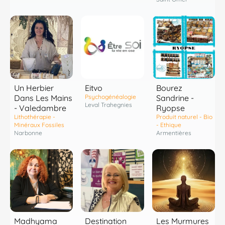
Un Herbier
Eitvo
Bourez
Dans Les Mains
Psychogénéalogie
Sandrine -
Leval Trahegnies
- Valedambre
Ryopse
Lithothérapie -
Produit naturel - Bio
Minéraux Fossiles
- Ethique
Narbonne
Armentières
Madhyama
Destination
Les Murmures