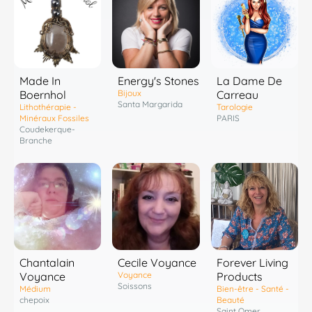
Energy's Stones
Made In
La Dame De
Bijoux
Boernhol
Carreau
Santa Margarida
Lithothérapie -
Tarologie
Minéraux Fossiles
PARIS
Coudekerque-
Branche
Chantalain
Cecile Voyance
Forever Living
Voyance
Voyance
Products
Soissons
Médium
Bien-être - Santé -
chepoix
Beauté
Saint Omer