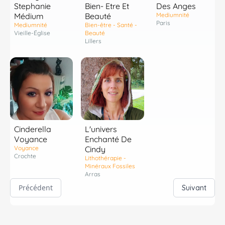
Stephanie
Bien- Etre Et
Des Anges
Médium
Beauté
Mediumnité
Paris
Mediumnité
Bien-être - Santé -
Vieille-Église
Beauté
Lillers
Cinderella
L'univers
Voyance
Enchanté De
Voyance
Cindy
Crochte
Lithothérapie -
Minéraux Fossiles
Arras
Précédent
Suivant