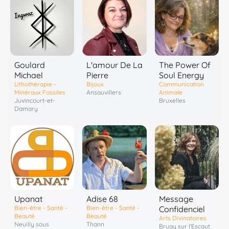
Goulard
L'amour De La
The Power Of
Michael
Pierre
Soul Energy
Lithothérapie -
Bijoux
Communication
Minéraux Fossiles
Ansauvillers
Animale
Juvincourt-et-
Bruxelles
Damary
Upanat
Adise 68
Message
Bien-être - Santé -
Bien-être - Santé -
Confidenciel
Beauté
Beauté
Arts Divinatoires
Neuilly sous
Thann
Bruay sur l'Escaut