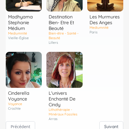
Madhyama
Destination
Les Murmures
Stephanie
Bien- Etre Et
Des Anges
Médium
Beauté
Mediumnité
Paris
Mediumnité
Bien-être - Santé -
Vieille-Église
Beauté
Lillers
Cinderella
L'univers
Voyance
Enchanté De
Voyance
Cindy
Crochte
Lithothérapie -
Minéraux Fossiles
Arras
Précédent
Suivant