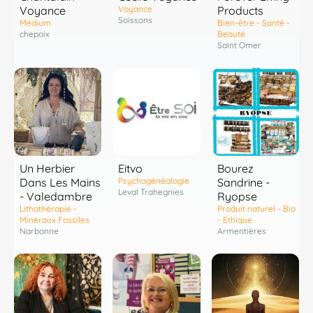
Voyance
Voyance
Products
Soissons
Médium
Bien-être - Santé -
chepoix
Beauté
Saint Omer
Un Herbier
Eitvo
Bourez
Dans Les Mains
Psychogénéalogie
Sandrine -
Leval Trahegnies
- Valedambre
Ryopse
Lithothérapie -
Produit naturel - Bio
Minéraux Fossiles
- Ethique
Narbonne
Armentières