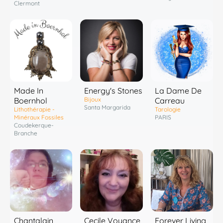
Clermont
Energy's Stones
Made In
La Dame De
Bijoux
Boernhol
Carreau
Santa Margarida
Lithothérapie -
Tarologie
Minéraux Fossiles
PARIS
Coudekerque-
Branche
Chantalain
Cecile Voyance
Forever Living