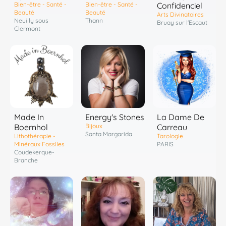
Bien-être - Santé -
Bien-être - Santé -
Confidenciel
Beauté
Beauté
Arts Divinatoires
Neuilly sous
Thann
Bruay sur l'Escaut
Clermont
Energy's Stones
Made In
La Dame De
Bijoux
Boernhol
Carreau
Santa Margarida
Lithothérapie -
Tarologie
Minéraux Fossiles
PARIS
Coudekerque-
Branche