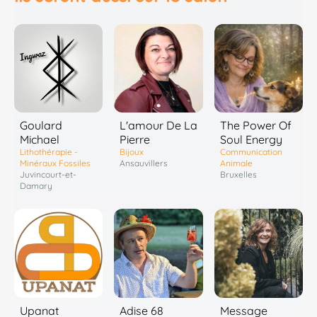
Goulard
L'amour De La
The Power Of
Michael
Pierre
Soul Energy
Lithothérapie -
Bijoux
Communication
Minéraux Fossiles
Ansauvillers
Animale
Juvincourt-et-
Bruxelles
Damary
Upanat
Adise 68
Message