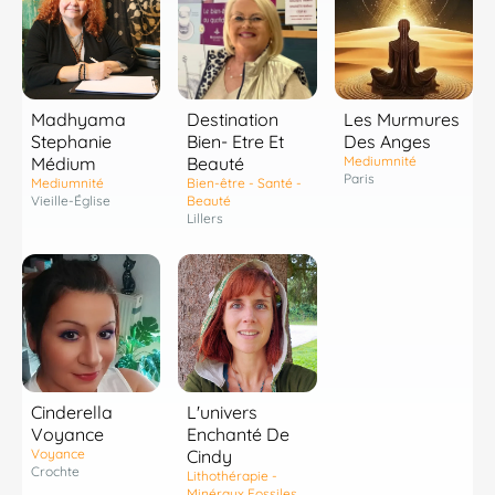
Madhyama
Destination
Les Murmures
Stephanie
Bien- Etre Et
Des Anges
Médium
Beauté
Mediumnité
Paris
Mediumnité
Bien-être - Santé -
Vieille-Église
Beauté
Lillers
Cinderella
L'univers
Voyance
Enchanté De
Voyance
Cindy
Crochte
Lithothérapie -
Minéraux Fossiles