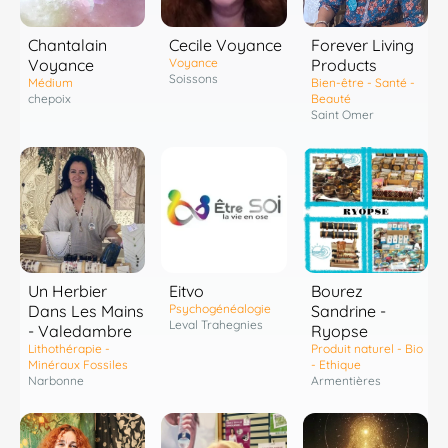
Chantalain
Cecile Voyance
Forever Living
Voyance
Voyance
Products
Soissons
Médium
Bien-être - Santé -
chepoix
Beauté
Saint Omer
Un Herbier
Eitvo
Bourez
Dans Les Mains
Psychogénéalogie
Sandrine -
Leval Trahegnies
- Valedambre
Ryopse
Lithothérapie -
Produit naturel - Bio
Minéraux Fossiles
- Ethique
Narbonne
Armentières