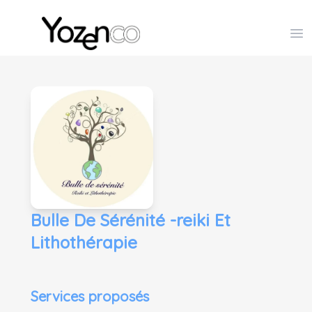
Yozenco - Organisateur de Salons, Evénements et Co
Op
Bulle De Sérénité -reiki Et
Lithothérapie
Services proposés