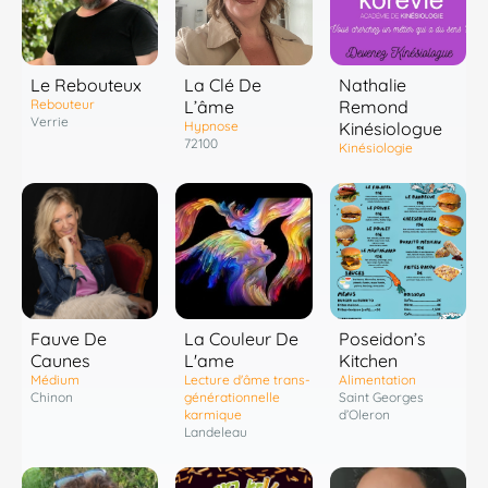
Le Rebouteux
La Clé De
Nathalie
Rebouteur
L’âme
Remond
Verrie
Hypnose
Kinésiologue
72100
Kinésiologie
Fauve De
La Couleur De
Poseidon’s
Caunes
L'ame
Kitchen
Médium
Lecture d'âme trans-
Alimentation
Chinon
générationnelle
Saint Georges
karmique
d’Oleron
Landeleau