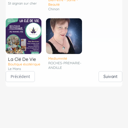
St aignan sur cher
Beauté
Chinon
La Clé De Vie
Mediumnité
ROCHES-PREMARIE-
Boutique ésotérique
ANDILLE
Le Mans
Précédent
Suivant