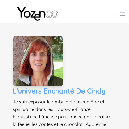
Yozenco - Organisateur de Salons, Evénements et Co
Op
L'univers Enchanté De Cindy
Je suis exposante ambulante mieux-être et
spiritualité dans les Hauts-de-France.
Et aussi une flâneuse passionnée par la nature,
la féerie, les contes et le chocolat ! Apprentie