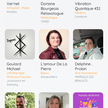
Ver’net
Doriane
Vibration
Artisanat - Mode
Bourgeois
Quantique 432
Amiens
Relaxologue
Médium
Lombron
Relaxologue
72000
Goulard
L'amour De La
Delphine .
Michael
Pierre
Probin
Lithothérapie -
Bijoux
Arts Divinatoires
Minéraux Fossiles
Ansauvillers
MAROLLE LES
Juvincourt-et-
BRAULTS
Damary