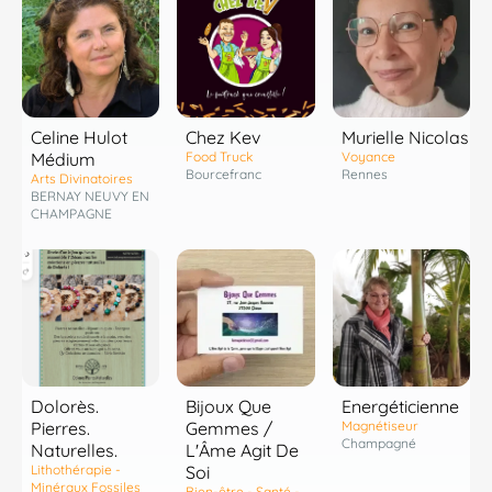
Celine Hulot
Chez Kev
Murielle Nicolas
Médium
Food Truck
Voyance
Bourcefranc
Rennes
Arts Divinatoires
BERNAY NEUVY EN
CHAMPAGNE
Dolorès.
Bijoux Que
Energéticienne
Pierres.
Gemmes /
Magnétiseur
Champagné
Naturelles.
L'Âme Agit De
Lithothérapie -
Soi
Minéraux Fossiles
Bien-être - Santé -