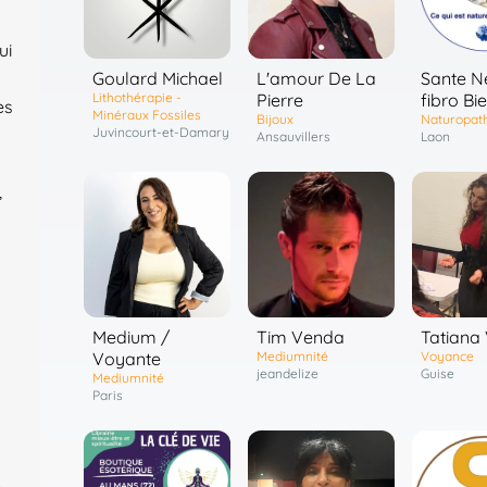
ui
Goulard Michael
L'amour De La
Sante N
Lithothérapie -
Pierre
fibro Bi
es
Minéraux Fossiles
Bijoux
Naturopat
Juvincourt-et-Damary
Ansauvillers
Laon
,
Medium /
Tim Venda
Tatiana
Voyante
Mediumnité
Voyance
jeandelize
Guise
Mediumnité
Paris