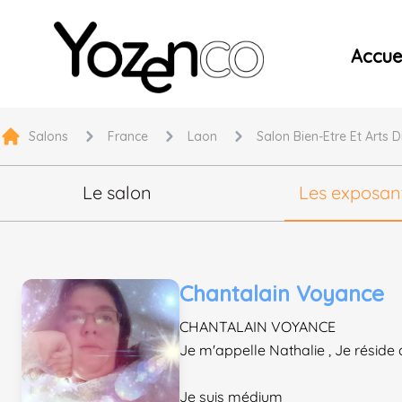
Yozenco - Organisateur de Salons, Evénements et Co
Accuei
Salons
France
Laon
Salon Bien-Etre Et Arts 
Le salon
Les exposan
Chantalain Voyance
CHANTALAIN VOYANCE
Je m'appelle Nathalie , Je réside
Je suis médium