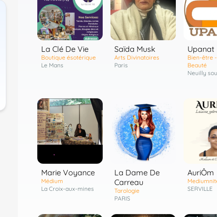
La Clé De Vie
Saïda Musk
Upanat
Boutique ésotérique
Arts Divinatoires
Bien-être -
Le Mans
Paris
Beauté
Neuilly so
Marie Voyance
La Dame De
AuriÔm
Médium
Carreau
Mediumnit
La Croix-aux-mines
SERVILLE
Tarologie
PARIS