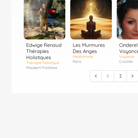
Edwige Renaud
Les Murmures
Cinderel
Thérapies
Des Anges
Voyanc
Holistiques
Mediumnité
Voyance
Paris
Crochte
Thérapie holistique
Maubert-Fontaine
1
2