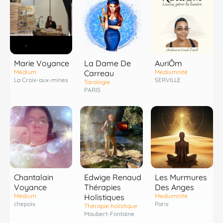
Marie Voyance
La Dame De
AuriÔm
Médium
Carreau
Mediumnité
La Croix-aux-mines
SERVILLE
Tarologie
PARIS
Chantalain
Edwige Renaud
Les Murmures
Voyance
Thérapies
Des Anges
Médium
Holistiques
Mediumnité
chepoix
Paris
Thérapie holistique
Maubert-Fontaine