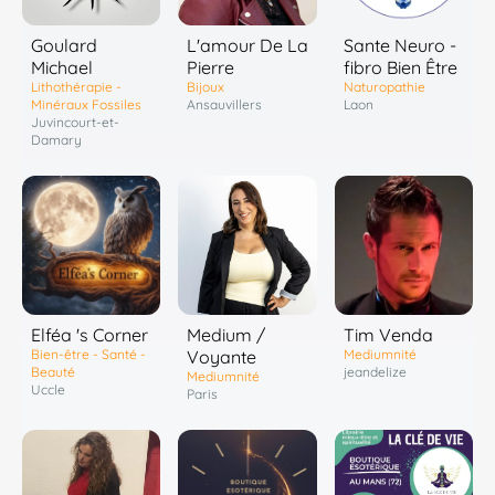
Goulard
L'amour De La
Sante Neuro -
Michael
Pierre
fibro Bien Être
Lithothérapie -
Bijoux
Naturopathie
Minéraux Fossiles
Ansauvillers
Laon
Juvincourt-et-
Damary
Elféa 's Corner
Medium /
Tim Venda
Bien-être - Santé -
Voyante
Mediumnité
Beauté
jeandelize
Mediumnité
Uccle
Paris