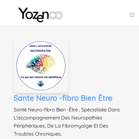
Yozenco - Organisateur de Salons, Evénements et Co
Op
Sante Neuro -fibro Bien Être
Santé Neuro-fibro Bien -Être , Spécialisée Dans
L'accompagnement Des Neuropathies
Périphériques, De La Fibromyalgie Et Des
Troubles Chroniques.