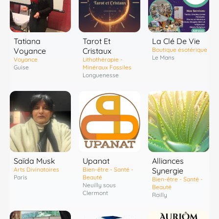
Tatiana
Tarot Et
La Clé De Vie
Voyance
Cristaux
Boutique ésotérique
Le Mans
Voyance
Lithothérapie -
Guise
Minéraux Fossiles
Longuenesse
Saïda Musk
Upanat
Alliances
Arts Divinatoires
Bien-être - Santé -
Synergie
Paris
Beauté
Bien-être - Santé -
Neuilly sous
Beauté
Clermont
Roilly