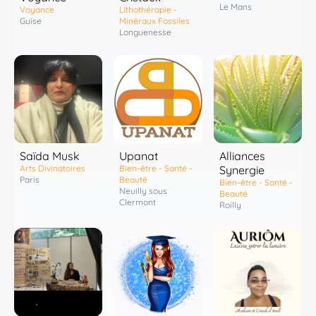
Le Mans
Voyance
Lithothérapie -
Guise
Minéraux Fossiles
Longuenesse
Saïda Musk
Upanat
Alliances
Arts Divinatoires
Bien-être - Santé -
Synergie
Paris
Beauté
Bien-être - Santé -
Neuilly sous
Beauté
Clermont
Roilly