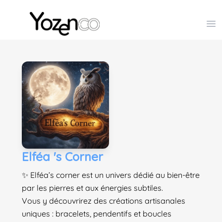
Yozenco - Organisateur de Salons, Evénements et Co
Op
Elféa 's Corner
✨ Elféa’s corner est un univers dédié au bien-être
par les pierres et aux énergies subtiles.
Vous y découvrirez des créations artisanales
uniques : bracelets, pendentifs et boucles