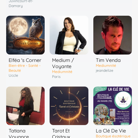
Juvincourt-et-
Damary
Elféa 's Corner
Medium /
Tim Venda
Bien-être - Santé -
Voyante
Mediumnité
Beauté
jeandelize
Mediumnité
Uccle
Paris
Tatiana
Tarot Et
La Clé De Vie
Voyance
Cristaux
Boutique ésotérique