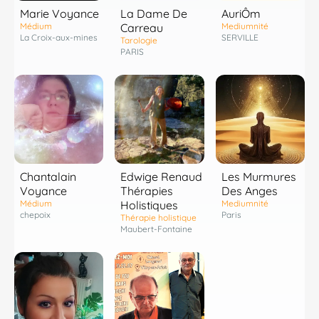
Marie Voyance
La Dame De
AuriÔm
Médium
Carreau
Mediumnité
La Croix-aux-mines
SERVILLE
Tarologie
PARIS
Chantalain
Edwige Renaud
Les Murmures
Voyance
Thérapies
Des Anges
Médium
Holistiques
Mediumnité
chepoix
Paris
Thérapie holistique
Maubert-Fontaine