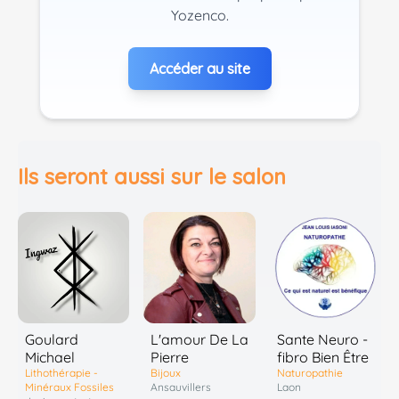
Yozenco.
Accéder au site
Ils seront aussi sur le salon
Goulard
L'amour De La
Sante Neuro -
Michael
Pierre
fibro Bien Être
Lithothérapie -
Bijoux
Naturopathie
Minéraux Fossiles
Ansauvillers
Laon