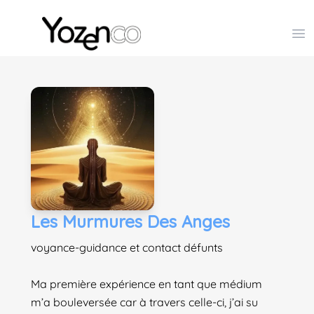
Yozenco - Organisateur de Salons, Evénements et Co
Op
Les Murmures Des Anges
voyance-guidance et contact défunts
Ma première expérience en tant que médium
m’a bouleversée car à travers celle-ci, j’ai su