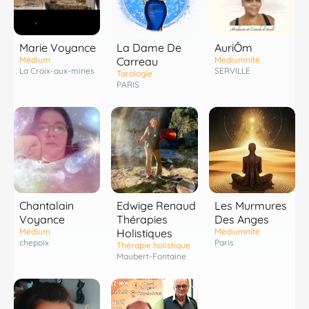
Marie Voyance
La Dame De
AuriÔm
Médium
Carreau
Mediumnité
La Croix-aux-mines
SERVILLE
Tarologie
PARIS
Chantalain
Edwige Renaud
Les Murmures
Voyance
Thérapies
Des Anges
Médium
Holistiques
Mediumnité
chepoix
Paris
Thérapie holistique
Maubert-Fontaine