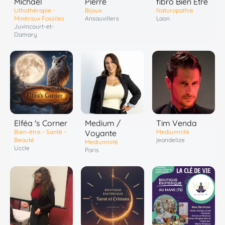
Michael
Pierre
fibro Bien Être
Lithothérapie -
Bijoux
Naturopathie
Minéraux Fossiles
Ansauvillers
Laon
Juvincourt-et-
Damary
Elféa 's Corner
Medium /
Tim Venda
Bien-être - Santé -
Voyante
Mediumnité
Beauté
jeandelize
Mediumnité
Uccle
Paris