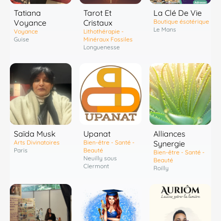
Tatiana
Tarot Et
La Clé De Vie
Voyance
Cristaux
Boutique ésotérique
Le Mans
Voyance
Lithothérapie -
Guise
Minéraux Fossiles
Longuenesse
Saïda Musk
Upanat
Alliances
Arts Divinatoires
Bien-être - Santé -
Synergie
Paris
Beauté
Bien-être - Santé -
Neuilly sous
Beauté
Clermont
Roilly