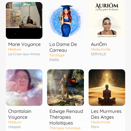
Marie Voyance
La Dame De
AuriÔm
Médium
Carreau
Mediumnité
La Croix-aux-mines
SERVILLE
Tarologie
PARIS
Chantalain
Edwige Renaud
Les Murmures
Voyance
Thérapies
Des Anges
Médium
Holistiques
Mediumnité
chepoix
Paris
Thérapie holistique