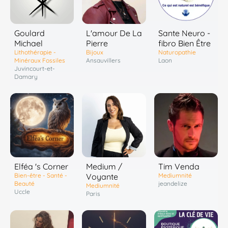
Goulard
L'amour De La
Sante Neuro -
Michael
Pierre
fibro Bien Être
Lithothérapie -
Bijoux
Naturopathie
Minéraux Fossiles
Ansauvillers
Laon
Juvincourt-et-
Damary
Elféa 's Corner
Medium /
Tim Venda
Bien-être - Santé -
Voyante
Mediumnité
Beauté
jeandelize
Mediumnité
Uccle
Paris