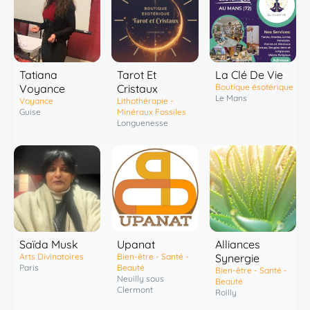
Tatiana
Tarot Et
La Clé De Vie
Voyance
Cristaux
Boutique ésotérique
Le Mans
Voyance
Lithothérapie -
Guise
Minéraux Fossiles
Longuenesse
Saïda Musk
Upanat
Alliances
Arts Divinatoires
Bien-être - Santé -
Synergie
Paris
Beauté
Bien-être - Santé -
Neuilly sous
Beauté
Clermont
Roilly