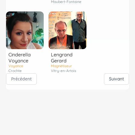
Maubert-Fontaine
Cinderella
Lengrand
Voyance
Gerard
Voyance
Magnétiseur
Crochte
Vitry-en-Artois
Précédent
Suivant