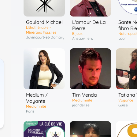
Goulard Michael
L'amour De La
Sante N
Lithothérapie -
Pierre
fibro Bi
Minéraux Fossiles
Bijoux
Naturopat
Juvincourt-et-Damary
Ansauvillers
Laon
Medium /
Tim Venda
Tatiana
Voyante
Mediumnité
Voyance
jeandelize
Guise
Mediumnité
Paris