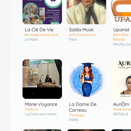
La Clé De Vie
Saïda Musk
Upanat
Boutique ésotérique
Arts Divinatoires
Bien-être -
Le Mans
Paris
Beauté
Neuilly so
Marie Voyance
La Dame De
AuriÔm
Médium
Carreau
Mediumnit
La Croix-aux-mines
SERVILLE
Tarologie
PARIS