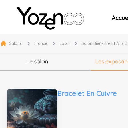
Yozenco - Organisateur de Salons, Evénements et Co
Accuei
Salons
France
Laon
Salon Bien-Etre Et Arts 
Le salon
Les exposan
Bracelet En Cuivre