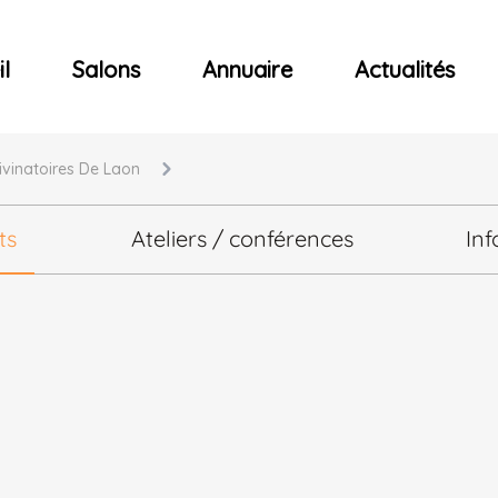
ncerts
l
Salons
Annuaire
Actualités
Divinatoires De Laon
ts
Ateliers / conférences
Inf