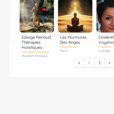
Edwige Renaud
Les Murmures
Cinderel
Thérapies
Des Anges
Voyanc
Holistiques
Mediumnité
Voyance
Paris
Crochte
Thérapie holistique
Maubert-Fontaine
1
2