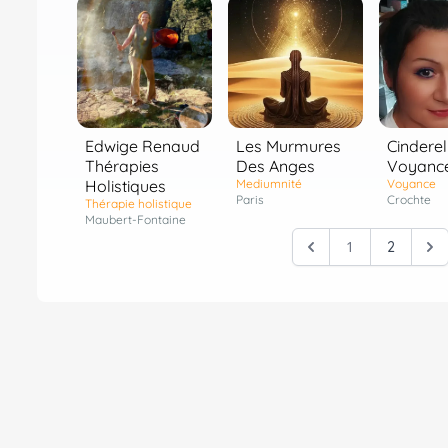
Edwige Renaud
Les Murmures
Cinderel
Thérapies
Des Anges
Voyanc
Holistiques
Mediumnité
Voyance
Paris
Crochte
Thérapie holistique
Maubert-Fontaine
1
2