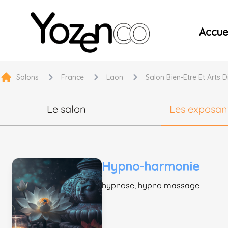
Yozenco - Organisateur de Salons, Evénements et Co
Accuei
Salons
France
Laon
Salon Bien-Etre Et Arts 
Le salon
Les exposan
Hypno-harmonie
hypnose, hypno massage