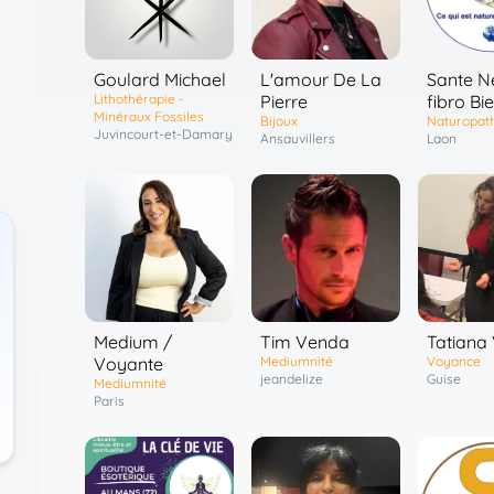
Goulard Michael
L'amour De La
Sante N
Lithothérapie -
Pierre
fibro Bi
Minéraux Fossiles
Bijoux
Naturopat
Juvincourt-et-Damary
Ansauvillers
Laon
Medium /
Tim Venda
Tatiana
Voyante
Mediumnité
Voyance
jeandelize
Guise
Mediumnité
Paris