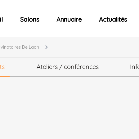
ncerts
l
Salons
Annuaire
Actualités
Divinatoires De Laon
ts
Ateliers / conférences
Inf