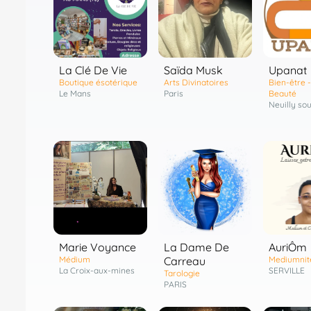
La Clé De Vie
Saïda Musk
Upanat
Boutique ésotérique
Arts Divinatoires
Bien-être -
Le Mans
Paris
Beauté
Neuilly so
Marie Voyance
La Dame De
AuriÔm
Médium
Carreau
Mediumnit
La Croix-aux-mines
SERVILLE
Tarologie
PARIS