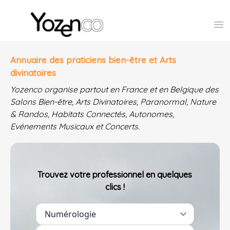
Yozenco - Organisateur de Salons, Evénements et Co
Op
Annuaire des praticiens bien-être et Arts
divinatoires
Yozenco organise partout en France et en Belgique des
Salons Bien-être, Arts Divinatoires, Paranormal, Nature
& Randos, Habitats Connectés, Autonomes,
Evénements Musicaux et Concerts.
Trouvez votre professionnel en quelques
clics !