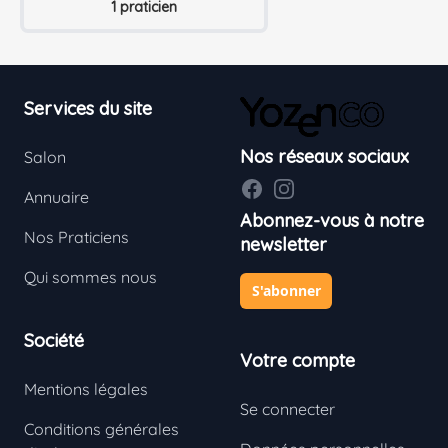
1 praticien
Footer
Services du site
Nos réseaux sociaux
Salon
Facebook
Instagram
Annuaire
Abonnez-vous à notre
Nos Praticiens
newsletter
Qui sommes nous
S'abonner
Société
Votre compte
Mentions légales
Se connecter
Conditions générales