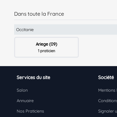
Dans toute la France
Occitanie
Ariege (09)
1 praticien
Footer
Services du site
Société
Salon
Mentions 
Annuaire
Conditions
Nos Praticiens
Signaler 