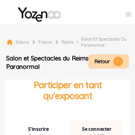
Yozenco - Organisateur de Salons, Evénements et Co
Op
Salon Et Spectacles Du
Salons
France
Reims
Paranormal
Salon et Spectacles du
Reims
Retour
arrow_back_ios
Paranormal
Participer en tant
qu'exposant
S'inscrire
Se connecter