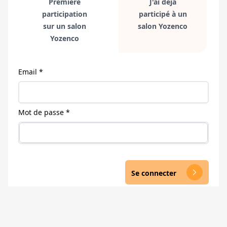
Première
J'ai déjà
participation
participé à un
sur un salon
salon Yozenco
Yozenco
Email *
Mot de passe *
Se connecter
arrow_forward_ios