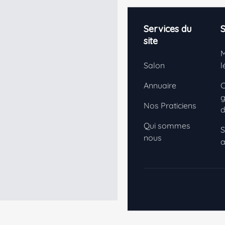
Footer
Services du
S
site
M
Salon
l
Annuaire
C
g
Nos Praticiens
d
Qui sommes
S
nous
a