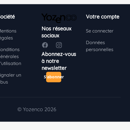
ociété
Votre compte
Nos réseaux
entions
Se connecter
sociaux
égales
Données
Facebook
Instagram
onditions
personnelles
Abonnez-vous
énérales
à notre
'utilisation
newsletter
ignaler un
S'abonner
bus
© Yozenco 2026