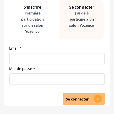
S'inscrire
Se connecter
Première
J'ai déjà
participation
participé à un
sur un salon
salon Yozenco
Yozenco
Email *
Mot de passe *
Se connecter
arrow_forward_ios