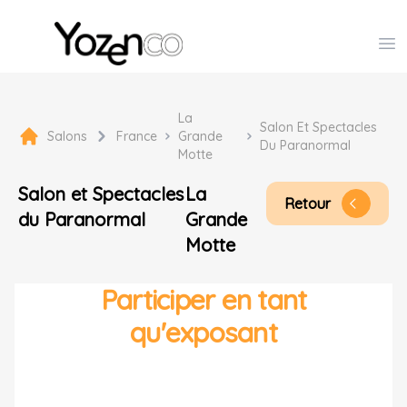
Yozenco - Organisateur de Salons, Evénements et Co
Op
La
Salon Et Spectacles
Salons
France
Grande
Du Paranormal
Motte
Salon et Spectacles
La
Retour
arrow_back_ios
du Paranormal
Grande
Motte
Participer en tant
qu'exposant