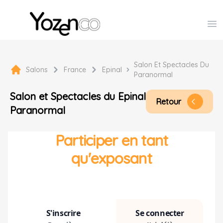
Yozenco - Organisateur de Salons, Evénements et Co
Op
Salon Et Spectacles Du
Salons
France
Epinal
Paranormal
Salon et Spectacles du
Epinal
Retour
arrow_back_ios
Paranormal
Participer en tant
qu'exposant
S'inscrire
Se connecter