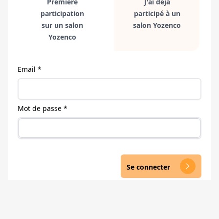
Première
J'ai déjà
participation
participé à un
sur un salon
salon Yozenco
Yozenco
Email *
Mot de passe *
Se connecter
arrow_forward_ios