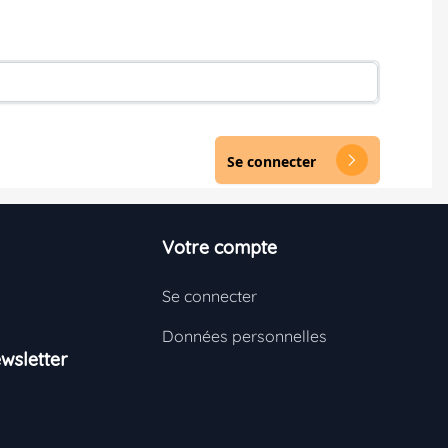
Se connecter
arrow_forward_ios
Votre compte
Se connecter
Données personnelles
wsletter