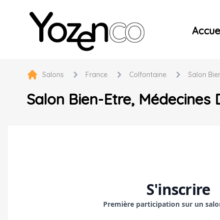
Yozenco - Organisateur de Salons, Evénements et Co
Accuei
Salons
France
Colfontaine
Salon Bie
Salon Bien-Etre, Médecines D
S'inscrire
Première participation sur un sal