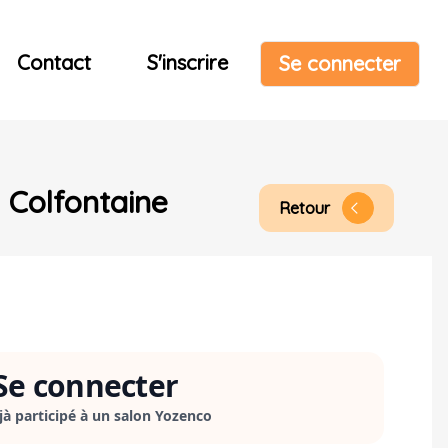
Contact
S'inscrire
Se connecter
Colfontaine
Retour
arrow_back_ios
Se connecter
éjà participé à un salon Yozenco