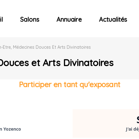
ncerts
l
Salons
Annuaire
Actualités
n-Etre, Médecines Douces Et Arts Divinatoires
ouces et Arts Divinatoires
Participer en tant qu'exposant
on Yozenco
J'ai d