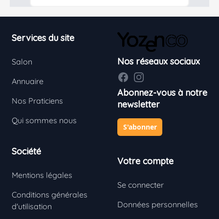
Footer
Services du site
Nos réseaux sociaux
Salon
Facebook
Instagram
Annuaire
Abonnez-vous à notre
Nos Praticiens
newsletter
Qui sommes nous
S'abonner
En savoir plus
Société
Votre compte
Mentions légales
Se connecter
Conditions générales
Données personnelles
d'utilisation