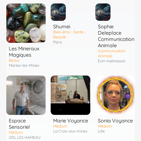
Shumei
Sophie
Bien-être - Santé -
Deleplace
Beauté
Communication
Paris
Animale
Les Mineraux
Communication
Magiques
Animale
Bijoux
Evin malmaison
Marles-les-Mines
Espace
Marie Voyance
Sonia Voyance
Sensoriel
Médium
Médium
La Croix-aux-mines
Lille
Médium
IZEL LES HAMEAU