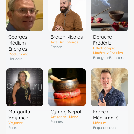
Georges
Breton Nicolas
Derache
Médium
Arts Divinatoires
Frédéric
France
Energies
Lithothérapie -
Minéraux Fossiles
Mediumnité
Bruay-la-Buissière
Houdain
Margarita
Cymag Népal
Franck
Voyance
Artisanat - Mode
Médiumnité
Pannes
Voyance
Médium
Paris
Ecquedecques