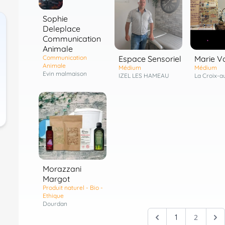
Sophie
Deleplace
Communication
Animale
Espace Sensoriel
Marie V
Communication
Animale
Médium
Médium
Evin malmaison
IZEL LES HAMEAU
La Croix-a
Morazzani
Margot
Produit naturel - Bio -
Ethique
Dourdan
2
1