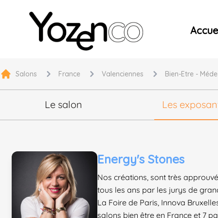
Yozenco - Organisateur de Salons, Evénements et Co
Accuei
Salons
France
Valenciennes
Bien-Etre - Méde
Le salon
Les exposan
Energy's Stones
Nos créations, sont très approuv
tous les ans par les jurys de gra
La Foire de Paris, Innova Bruxelle
salons bien être en France et 7