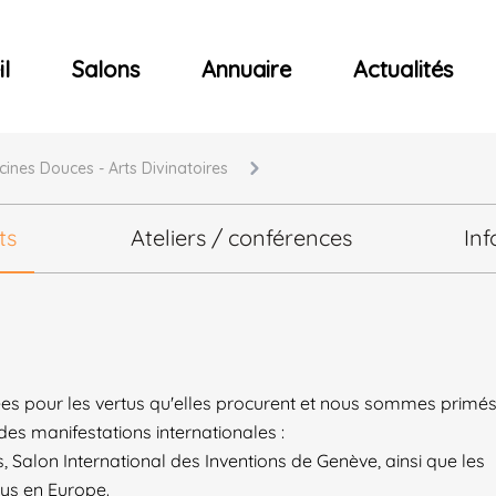
ncerts
l
Salons
Annuaire
Actualités
cines Douces - Arts Divinatoires
ts
Ateliers / conférences
Inf
ées pour les vertus qu'elles procurent et nous sommes primé
ndes manifestations internationales :
s, Salon International des Inventions de Genève, ainsi que les
 pays en Europe.