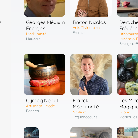
Georges Médium
Breton Nicolas
Derach
s
Energies
Arts Divinatoires
Frédéric
France
Mediumnité
Lithothérap
Houdain
Minéraux F
Bruay-la-B
Cymag Népal
Franck
Les Min
Artisanat - Mode
Médiumnité
Magiqu
Pannes
Médium
Bijoux
Ecquedecques
Marles-les