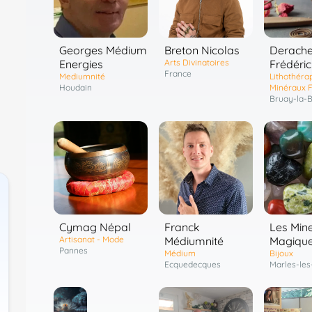
Georges Médium
Breton Nicolas
Derach
Energies
Arts Divinatoires
Frédéric
France
Mediumnité
Lithothérap
Houdain
Minéraux F
Bruay-la-B
Cymag Népal
Franck
Les Min
Artisanat - Mode
Médiumnité
Magiqu
Pannes
Médium
Bijoux
Ecquedecques
Marles-les