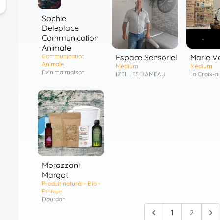
Sophie
Deleplace
Communication
Animale
Espace Sensoriel
Marie V
Communication
Animale
Médium
Médium
Evin malmaison
IZEL LES HAMEAU
La Croix-a
Morazzani
Margot
Produit naturel - Bio -
Ethique
Dourdan
2
1