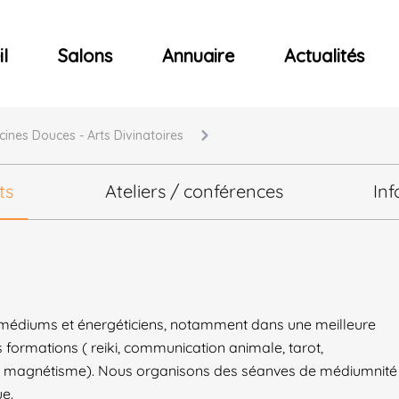
ncerts
l
Salons
Annuaire
Actualités
cines Douces - Arts Divinatoires
ts
Ateliers / conférences
Inf
 médiums et énergéticiens, notamment dans une meilleure
 formations ( reiki, communication animale, tarot,
 du magnétisme). Nous organisons des séanves de médiumnité
ue.