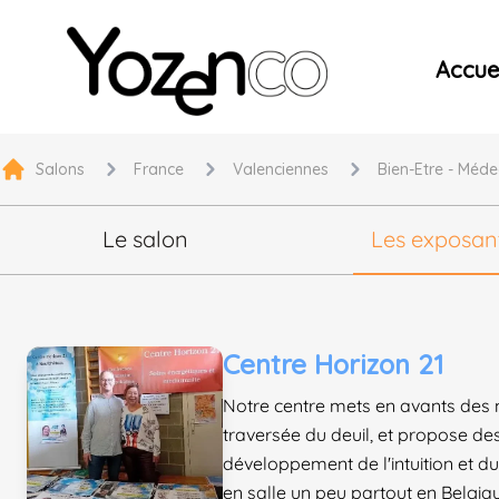
Yozenco - Organisateur de Salons, Evénements et Co
Accuei
Salons
France
Valenciennes
Bien-Etre - Méde
Le salon
Les exposan
Centre Horizon 21
Notre centre mets en avants des
traversée du deuil, et propose des
développement de l'intuition et
en salle un peu partout en Belgiq