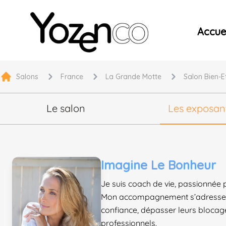
Yozenco - Organisateur de Salons, Evénements et Co
Accuei
Salons
France
La Grande Motte
Salon Bien-Et
Le salon
Les exposan
Imagine Le Bonheur
Je suis coach de vie, passionnée p
Mon accompagnement s’adresse à 
confiance, dépasser leurs blocage
professionnels.