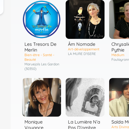
Les Tresors De
Âm Nomade
Chrysal
Merlin
Art-développement
Pythie
LA MURE D'ISERE
Bien-être - Santé -
Médium
Beauté
Foulayron
Maruejols Les Gardon
(30350)
La Lumière N’a
Monique
Saïda M
Pas D’ombre
Voyance
Arts Divina