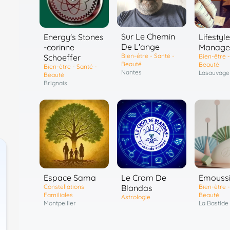
Sur Le Chemin
Energy's Stones
Lifestyle
De L'ange
-corinne
Manage
Bien-être - Santé -
Schoeffer
Bien-être -
Beauté
Beauté
Bien-être - Santé -
Nantes
Lasauvage
Beauté
Brignais
Emouss
Espace Sama
Le Crom De
Bien-être -
Constellations
Blandas
Beauté
Familiales
Astrologie
La Bastide
Montpellier