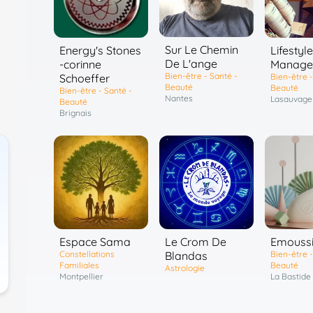
Sur Le Chemin
Energy's Stones
Lifestyle
De L'ange
-corinne
Manage
Bien-être - Santé -
Schoeffer
Bien-être -
Beauté
Beauté
Bien-être - Santé -
Nantes
Lasauvage
Beauté
Brignais
Emouss
Espace Sama
Le Crom De
Bien-être -
Constellations
Blandas
Beauté
Familiales
Astrologie
La Bastide
Montpellier