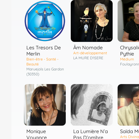
Les Tresors De
Âm Nomade
Chrysal
Merlin
Art-développement
Pythie
LA MURE D'ISERE
Bien-être - Santé -
Médium
Beauté
Foulayron
Maruejols Les Gardon
(30350)
La Lumière N’a
Monique
Saïda M
Pas D’ombre
Voyance
Arts Divina