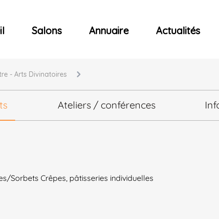
ncerts
l
Salons
Annuaire
Actualités
re - Arts Divinatoires
ts
Ateliers / conférences
Inf
s/Sorbets Crêpes, pâtisseries individuelles