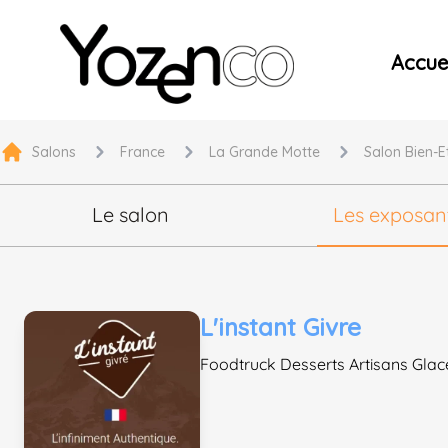
Yozenco - Organisateur de Salons, Evénements et Co
Accuei
Salons
France
La Grande Motte
Salon Bien-Et
Le salon
Les exposan
L'instant Givre
Foodtruck Desserts Artisans Glace