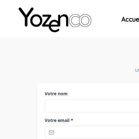
Yozenco - Organisateur de Salons, Evénements et Co
Accuei
Ut
Votre nom
Votre email *