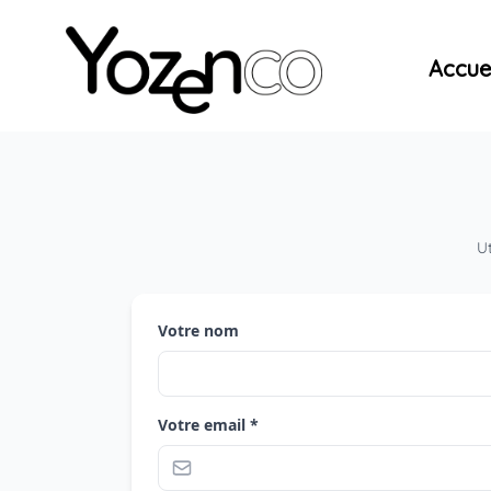
Yozenco - Organisateur de Salons, Evénements et Co
Accuei
Ut
Votre nom
Votre email *